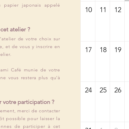
u papier japonais appelé
10
11
12
et atelier ?
l'atelier de votre choix sur
e, et de vous y inscrire en
17
18
19
elier.
nami Café munie de votre
 ne vous restera plus qu'à
24
25
26
 votre participation ?
ement, merci de contacter
ôt possible pour laisser la
onnes de participer à cet