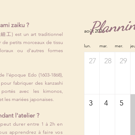
Planni
ami zaiku ?
août 2026
 est un art traditionnel
er de petits morceaux de tissu
lun.
mar.
mer.
je
loraux ou d'autres formes
27
28
29
de l’époque Edo (1603-1868),
e pour fabriquer des kanzashi
 portés avec les kimonos,
t les mariées japonaises.
3
4
5
dant l'atelier ?
peut durer entre 1 à 2h en
ous apprendrez à faire vos