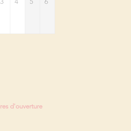
3
4
5
6
res d'ouverture
(fermé)
rdi au samedi
(10h - 19h)
che ( fermé)