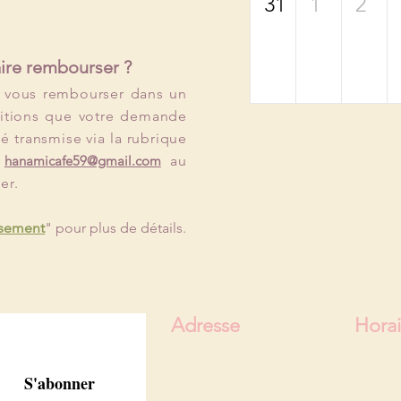
31
1
2
aire rembourser ?
 vous rembourser dans un
ditions que votre demande
 transmise via la rubrique
e
hanamicafe59@gmail.com
au
er.
rsement
" pour plus de détails.
Adresse
Horai
13 rue de la clef
Lundi 
59800 Lille - France
Du ma
S'abonner
Diman