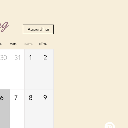
ng
Aujourd'hui
u.
ven.
sam.
dim.
30
31
1
2
6
7
8
9