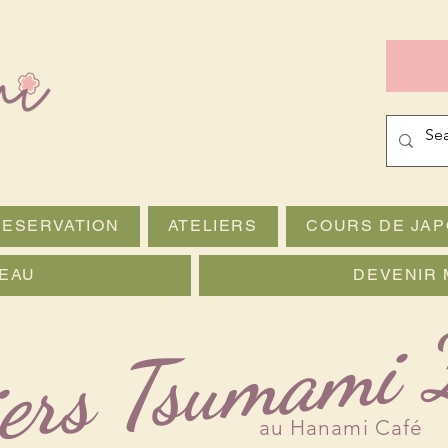
RESERVATION
ATELIERS
COURS DE JAP
EAU
DEVENIR 
iers Tsumami 
au Hanami Café