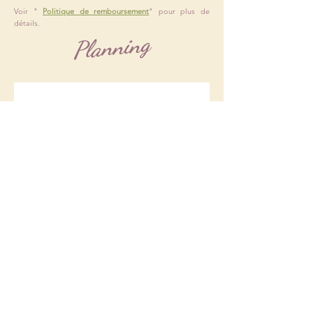
Voir "
Politique de remboursement
" pour plus de
détails.
Planning
août 2026
Aujourd'hui
Pas encore d'événement ce
mois-ci
Adresse