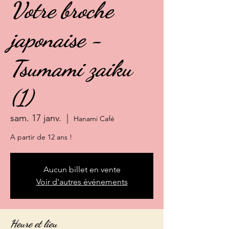
Votre broche
japonaise -
Tsumami zaiku
(1)
sam. 17 janv.
  |  
Hanami Café
A partir de 12 ans !
Aucun billet en vente
Voir d'autres événements
Heure et lieu