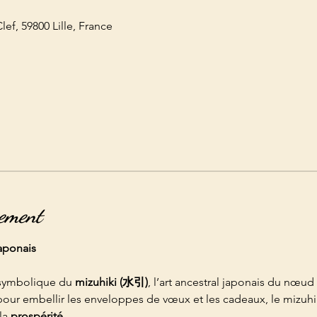
ef, 59800 Lille, France
nement
japonais
 symbolique du 
mizuhiki (水引)
, l’art ancestral japonais du nœud 
 pour embellir les enveloppes de vœux et les cadeaux, le mizuhi
la 
prospérité
.