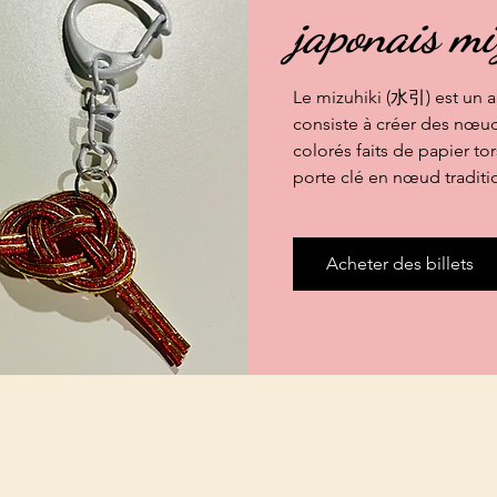
japonais mi
Le mizuhiki (水引) est un ar
consiste à créer des nœud
colorés faits de papier to
porte clé en nœud traditi
Acheter des billets