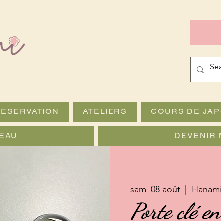
RESERVATION
ATELIERS
COURS DE JAP
EAU
DEVENIR 
sam. 08 août
  |  
Hanami
Porte clé e