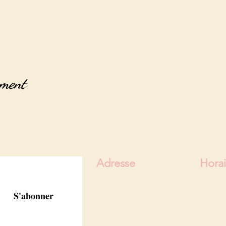
ement
Adresse
Horai
13 rue de la clef
Lundi 
59800 Lille - France
Du ma
S'abonner
Diman