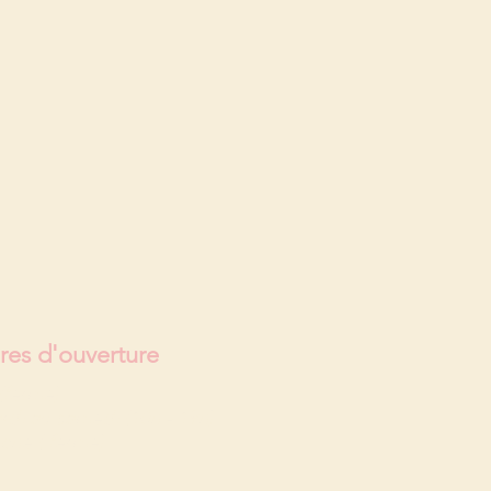
res d'ouverture
(fermé)
rdi au samedi
(10h - 19h)
che ( fermé)