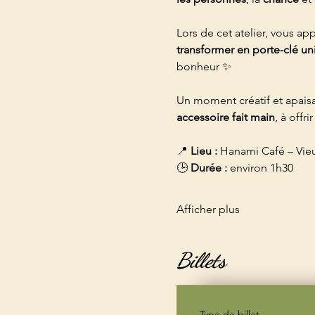
Lors de cet atelier, vous ap
transformer en porte-clé u
bonheur ✨
Un moment créatif et apaisa
accessoire fait main
, à offr
📍 
Lieu :
 Hanami Café – Vieu
🕒 
Durée :
 environ 1h30
Afficher plus
Billets
Type de billet