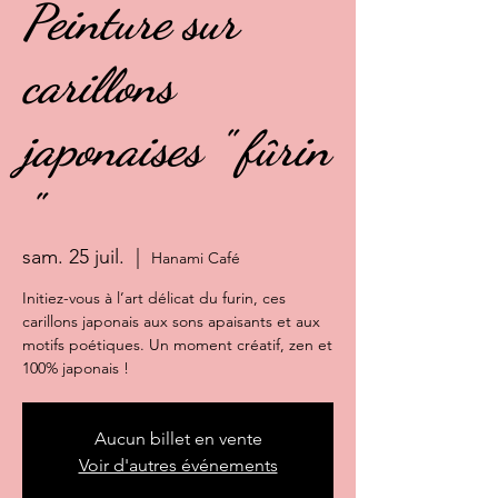
Peinture sur
carillons
japonaises " fûrin
"
sam. 25 juil.
  |  
Hanami Café
Initiez-vous à l’art délicat du furin, ces
carillons japonais aux sons apaisants et aux
motifs poétiques. Un moment créatif, zen et
100% japonais !
Aucun billet en vente
Voir d'autres événements