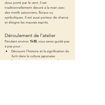
doux porté par le vent, il est 
traditionnellement décoré à la main avec 
des motifs saisonniers, floraux ou 
symboliques. Il est aussi porteur de chance 
et éloigne les mauvais esprits.
Déroulement de l’atelier
Pendant environ 
1h30
, vous serez guidé pas 
à pas pour :
Découvrir l’histoire et la signification du 
furin
 dans la culture japonaise
Peindre à la main votre propre 
furin
Afficher plus
Partager cet événement