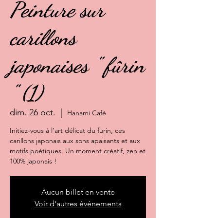
Peinture sur
carillons
japonaises " fûrin
" (1)
dim. 26 oct.
  |  
Hanami Café
Initiez-vous à l’art délicat du furin, ces
carillons japonais aux sons apaisants et aux
motifs poétiques. Un moment créatif, zen et
100% japonais !
Aucun billet en vente
Voir d'autres événements