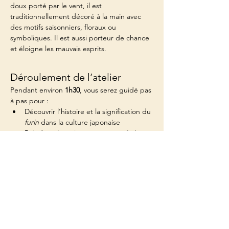
doux porté par le vent, il est 
traditionnellement décoré à la main avec 
des motifs saisonniers, floraux ou 
symboliques. Il est aussi porteur de chance 
et éloigne les mauvais esprits.
Déroulement de l’atelier
Pendant environ 
1h30
, vous serez guidé pas 
à pas pour :
Découvrir l’histoire et la signification du 
furin
 dans la culture japonaise
Peindre à la main votre propre 
furin
Afficher plus
Partager cet événement