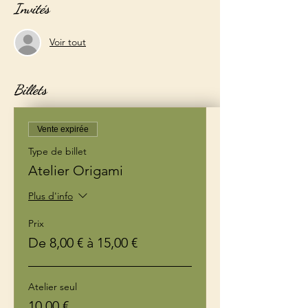
Invités
Voir tout
Billets
Vente expirée
Type de billet
Atelier Origami
Plus d'info
Prix
De 8,00 € à 15,00 €
Atelier seul
10,00 €