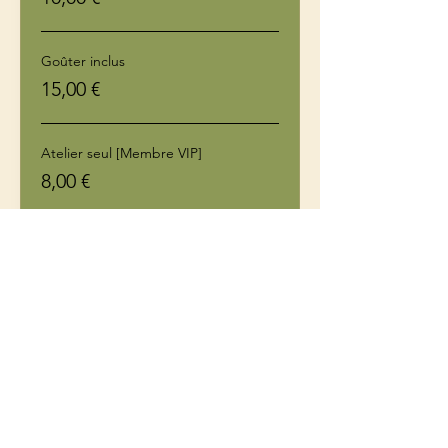
Goûter inclus
15,00 €
Atelier seul [Membre VIP]
8,00 €
Plus de prix (1)
Partager cet événement