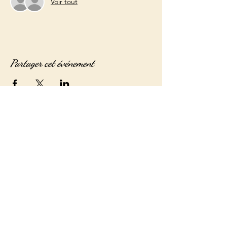
Voir tout
Partager cet événement
Adresse
13 rue de la clef
59800 Lille - France
Horaires d'ouverture
Lundi (fermé)
Du mardi au samedi
(10h - 19h)
Dimanche ( fermé)