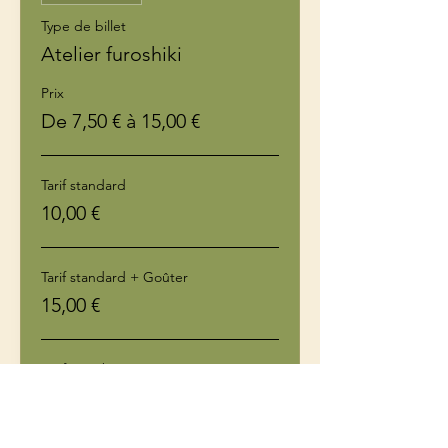
Type de billet
Atelier furoshiki
Prix
De 7,50 € à 15,00 €
Tarif standard
10,00 €
Tarif standard + Goûter
15,00 €
Tarif membre
7,50 €
Plus de prix (1)