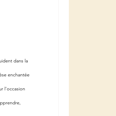
ident dans la 
hèse enchantée 
r l’occasion 
 apprendre, 