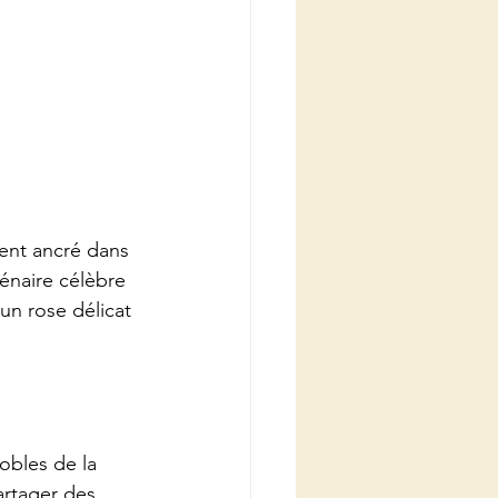
ent ancré dans 
lénaire célèbre 
un rose délicat 
obles de la 
artager des 