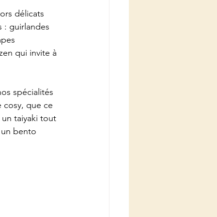
rs délicats 
s : guirlandes 
mpes 
en qui invite à 
os spécialités 
e cosy, que ce 
un taiyaki tout 
e un bento 