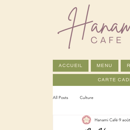
ACCUEIL
MENU
CARTE CAD
All Posts
Culture
Hanami Café
9 aoû