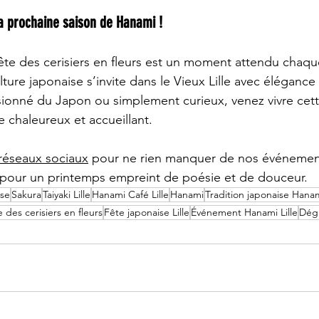
a prochaine saison de Hanami !
ête des cerisiers en fleurs est un moment attendu chaqu
ture japonaise s’invite dans le Vieux Lille avec élégance
ionné du Japon ou simplement curieux, venez vivre cett
 chaleureux et accueillant.
réseaux sociaux
 pour ne rien manquer de nos événemen
e pour un printemps empreint de poésie et de douceur.
ise
Sakura
Taiyaki Lille
Hanami Café Lille
Hanami
Tradition japonaise Hana
 des cerisiers en fleurs
Fête japonaise Lille
Événement Hanami Lille
Dégu