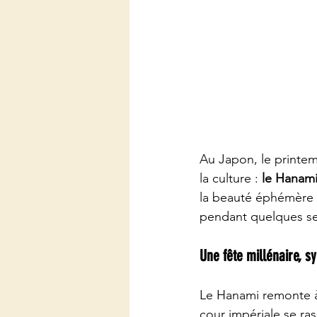
Au Japon, le printe
la culture : 
le Hanam
la beauté éphémère de
pendant quelques s
Une fête millénaire, 
Le Hanami remonte à 
cour impériale se ra